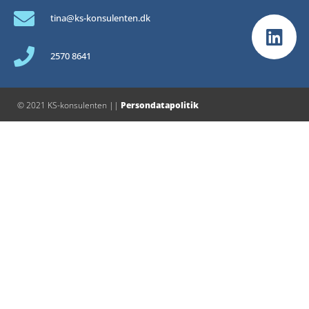
tina@ks-konsulenten.dk
2570 8641
© 2021 KS-konsulenten ||
Persondatapolitik